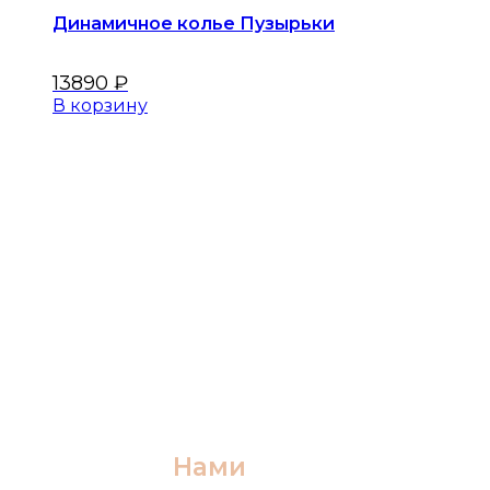
Динамичное колье Пузырьки
13890
₽
В корзину
Меню
Главная
Оплата
Коллекции
О бренде
Каталог
Контакты
Связаться с
Нами